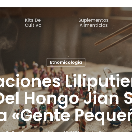
Kits De
Suplementos
s
Cultivo
Alimenticios
Etnomicología
ciones Liliputie
 Del Hongo Jian 
La «gente Peque