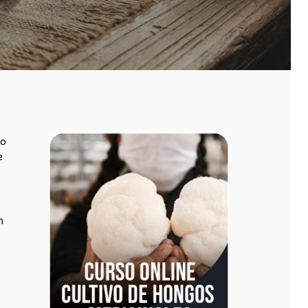
co
e
n