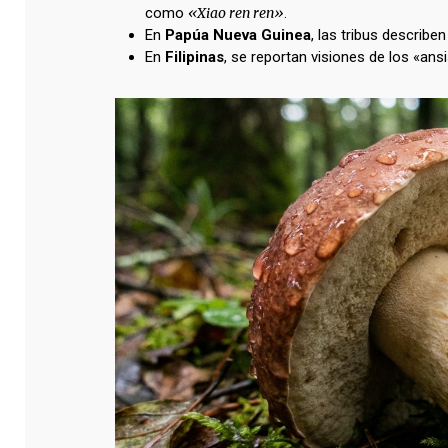
como
«Xiao ren ren»
.
En
Papúa Nueva Guinea
, las tribus describ
En
Filipinas
, se reportan visiones de los «ans