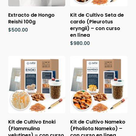
Añadir Al Carrito
Añadir Al Carrito
Extracto de Hongo
Kit de Cultivo Seta de
Reishi 100g
cardo (Pleurotus
eryngii) – con curso
$
500.00
en línea
$
980.00
Añadir Al Carrito
Añadir Al Carrito
Kit de Cultivo Enoki
Kit de Cultivo Nameko
(Flammulina
(Pholiota Nameko) –
velutipes) – con curso
con curso en línea