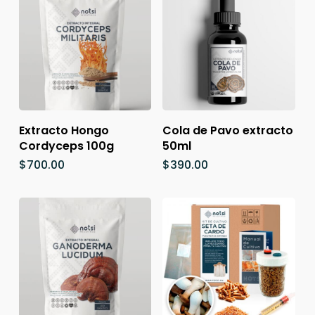
Añadir Al Carrito
Añadir Al Carrito
Extracto Hongo
Cola de Pavo extracto
Cordyceps 100g
50ml
$
700.00
$
390.00