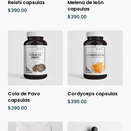
Añadir Al Carrito
Añadir Al Carrito
Reishi capsulas
Melena de león
capsulas
$
390.00
$
390.00
Añadir Al Carrito
Añadir Al Carrito
Cola de Pavo
Cordyceps capsulas
capsulas
$
390.00
$
390.00