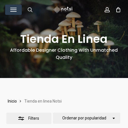
Skip
Menu
Close
to
search
account
Filters
main
content
Tienda En Linea
Affordable Designer Clothing With Unmatched
Quality
Inicio
Tienda en linea Notsi
Ordenar por popularidad
Filters