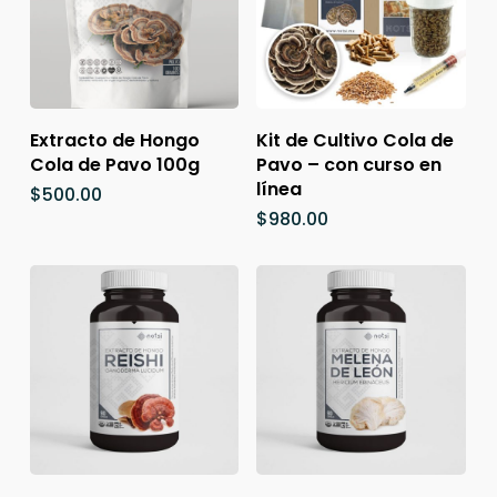
de
pro
Añadir Al Carrito
Añadir Al Carrito
Extracto de Hongo
Kit de Cultivo Cola de
Cola de Pavo 100g
Pavo – con curso en
línea
$
500.00
$
980.00