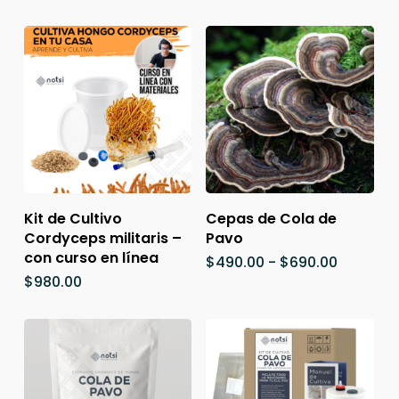
Este
pro
tien
múlt
Añadir Al Carrito
Seleccionar
Kit de Cultivo
Cepas de Cola de
vari
Opciones
Cordyceps militaris –
Pavo
Las
con curso en línea
Rango
$
490.00
-
$
690.00
opc
de
$
980.00
se
precios:
desde
pue
$490.00
elegi
hasta
en
$690.00
la
pági