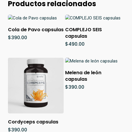
Productos relacionados
Añadir Al Carrito
Añadir Al Carrito
Cola de Pavo capsulas
COMPLEJO SEIS
capsulas
$
390.00
$
490.00
Añadir Al Carrito
Melena de león
capsulas
$
390.00
Añadir Al Carrito
Cordyceps capsulas
$
390.00