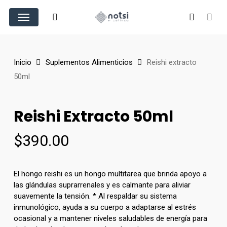
Skip
Menu
to
search
account
main
content
Inicio
Suplementos Alimenticios
Reishi extracto
50ml
Reishi Extracto 50ml
$
390.00
El hongo reishi es un hongo multitarea que brinda apoyo a
las glándulas suprarrenales y es calmante para aliviar
suavemente la tensión. * Al respaldar su sistema
inmunológico, ayuda a su cuerpo a adaptarse al estrés
ocasional y a mantener niveles saludables de energía para