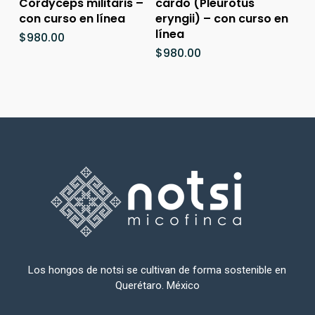
Cordyceps militaris –
cardo (Pleurotus
con curso en línea
eryngii) – con curso en
línea
$
980.00
$
980.00
Los hongos de notsi se cultivan de forma sostenible en
Querétaro. México