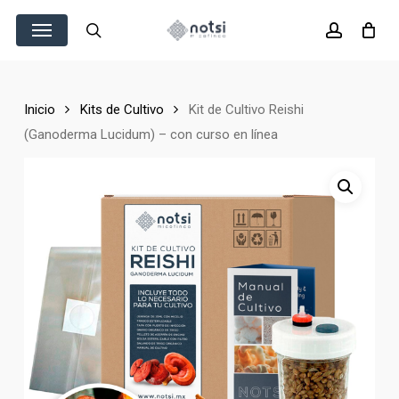
Skip
Menu
to
search
account
main
content
Inicio
Kits de Cultivo
Kit de Cultivo Reishi
(Ganoderma Lucidum) – con curso en línea