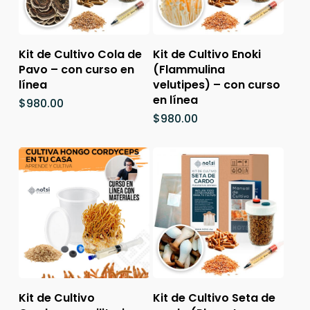
Añadir Al Carrito
Añadir Al Carrito
Kit de Cultivo Cola de
Kit de Cultivo Enoki
Pavo – con curso en
(Flammulina
línea
velutipes) – con curso
en línea
$
980.00
$
980.00
Añadir Al Carrito
Añadir Al Carrito
Kit de Cultivo
Kit de Cultivo Seta de