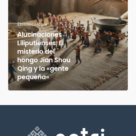
Jian
Shou
Qing
y
Etnomicología
la
Alucinaciones
«gente
pequeña»
Liliputienses: El
misterio del
hongo Jian Shou
Qing y la «gente
pequeña»