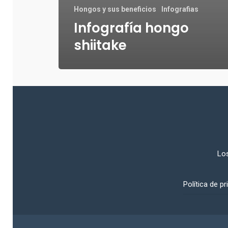
Hongos y sus beneficios
Infografias
Infografía hongo
shiitake
Los
Política de pr