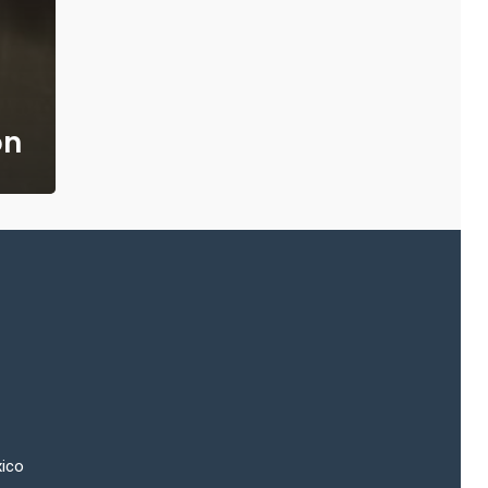
on
xico