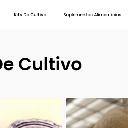
Kits De Cultivo
Suplementos Alimenticios
e Cultivo
Manual
de
cultivo
hongo
melena