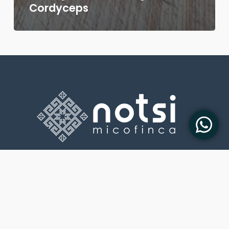
Cordyceps
Los hongos de notsi se cultivan de forma sostenible en
Querétaro. México
Política de privacidad
Políticas de Envió y Devolución
sewalabs.com