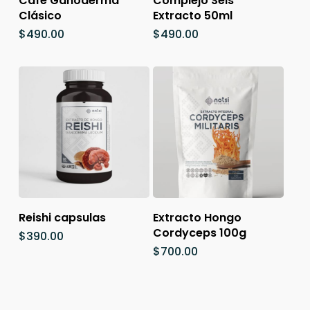
Café Ganoderma
Complejo Seis
Clásico
Extracto 50ml
$
490.00
$
490.00
Añadir Al Carrito
Añadir Al Carrito
Reishi capsulas
Extracto Hongo
Cordyceps 100g
$
390.00
$
700.00