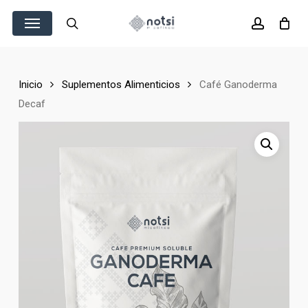
Skip
Menu
to
search
account
main
content
Inicio
Suplementos Alimenticios
Café Ganoderma
Decaf