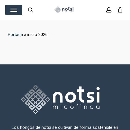
Skip
Menu
to
search
account
main
content
Portada
»
inicio 2026
Los hongos de notsi se cultivan de forma sostenible en