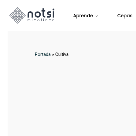
Skip
to
Aprende
Cepas
main
content
Portada
»
Cultiva